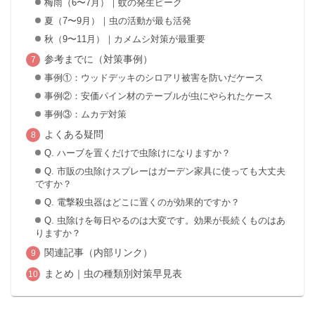
梅雨（6〜7月）｜蚊の発生ピーク
夏（7〜9月）｜虫の活動が最も活発
秋（9〜11月）｜カメムシ対策が最重要
参考までに（対策事例）
事例①：ウッドデッキのシロアリ被害を防いだケース
事例②：安価パイン材のテーブルが虫にやられたケース
事例③：ムカデ対策
よくある疑問
Q. ハーブを置くだけで虫除けになりますか？
Q. 市販の虫除けスプレーはガーデン家具に使っても大丈夫
ですか？
Q. 電撃殺虫器はどこに置くのが効果的ですか？
Q. 虫除けを毎日やるのは大変です。効果が長続くものはあ
りますか？
関連記事（内部リンク）
まとめ｜虫の種類別対策早見表