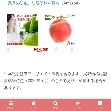
・
家具の防虫、防腐塗料を見る
（Amazon）
※本記事はアフィリエイト広告を含みます。掲載価格は記
事執筆時点（2026年5月）のものであり、変動する場合が
あります。
著者プロフィール
メニュー
ホーム
検索
トップ
サイドバー