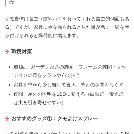
先
クモ自体は害虫（蚊やハエを食べてくれる益虫的側面もあ
る）ですが、家具に巣を張られると見た目が悪く、卵を産
み付けられると爆発的に増えます。
環境対策
週1回、ガーデン家具の脚元・フレームの隙間・クッ
ションの裏をブラシや布で払う
家具を壁から少し離して置き、壁との隙間をなくす
夜間、屋外の照明をLEDに変える（白熱灯・蛍光灯
は虫を引き寄せやすい）
おすすめグッズ①：クモよけスプレー
クモが嫌う成分（ペパーミント・ヒノキ・ハッカ油）を配