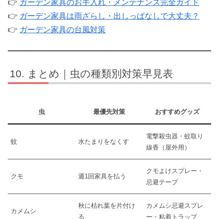
👉
ガーデン家具のお手入れ・メンテナンス完全ガイド
👉
ガーデン家具は雨ざらし・出しっぱなしで大丈夫？
👉
ガーデン家具の台風対策
まとめ｜虫の種類別対策早見表
虫
最優先対策
おすすめグッズ
電撃殺虫器・蚊取り
蚊
水たまりをなくす
線香（屋外用）
クモよけスプレー・
クモ
週1回家具を払う
忌避テープ
秋に枯れ葉を片付け
カメムシ忌避スプレ
カメムシ
る
ー・粘着トラップ