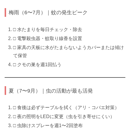
梅雨（6〜7月）｜蚊の発生ピーク
□ 水たまりを毎日チェック・除去
□ 電撃殺虫器・蚊取り線香を設置
□ 家具の天板に水がたまらないようカバーまたは傾け
て保管
□ クモの巣を週1回払う
夏（7〜9月）｜虫の活動が最も活発
□ 食後は必ずテーブルを拭く（アリ・コバエ対策）
□ 夜の照明をLEDに変更（虫を引き寄せにくい）
□ 虫除けスプレーを週1〜2回塗布