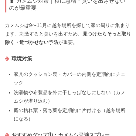
🐛 カメムシ対策｜秋に急増・臭いを出させない
のが最重要
カメムシは9〜11月に越冬場所を探して家の周りに集まり
ます。刺激すると臭いを出すため、
見つけたらそっと取り
除く・近づかせない予防
が重要。
環境対策
家具のクッション裏・カバーの内側を定期的にチェ
ック
洗濯物や布製品を外に干しっぱなしにしない（カメ
ムシが潜り込む）
庭の枯れ葉・落ち葉を定期的に片付ける（越冬場所
になる）
おすすめグッズ①：カメムシ忌避スプレー