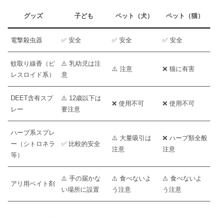
グッズ
子ども
ペット（犬）
ペット（猫）
電撃殺虫器
✅ 安全
✅ 安全
✅ 安全
蚊取り線香（ピ
⚠️ 乳幼児は注
⚠️ 注意
❌ 猫に有害
レスロイド系）
意
DEET含有スプ
⚠️ 12歳以下は
❌ 使用不可
❌ 使用不可
レー
要注意
ハーブ系スプレ
⚠️ 大量吸引は
❌ ハーブ類全般
ー（シトロネラ
✅ 比較的安全
注意
注意
等）
⚠️ 手の届かな
⚠️ 食べないよ
⚠️ 食べないよ
アリ用ベイト剤
い場所に設置
う注意
う注意