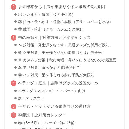
まず根本から｜虫が集まりやすい環境の3大原因
① 水たまり・湿気（蚊の発生源）
② 汚れ・食べかす・植物の腐敗（アリ・コバエを呼ぶ）
③ 隙間・暗所（クモ・カメムシの住処）
虫の種類別｜対策方法とおすすめグッズ
🦟 蚊対策｜発生源をなくす＋忌避グッズの併用が鉄則
🕷️ クモ対策｜巣を作らせない環境づくりが最優先
🐛 カメムシ対策｜秋に急増・臭いを出させないのが最重要
🐜 アリ対策｜食べかすの管理が全て
🐝 ハチ対策｜巣を作られる前に予防が大原則
ベランダ・庭別｜虫除けグッズの設置のコツ
ベランダ（マンション・アパート）向け
庭・テラス向け
子ども・ペットがいる家庭向けの選び方
季節別｜虫対策カレンダー
春（3〜5月）｜シーズン前の準備