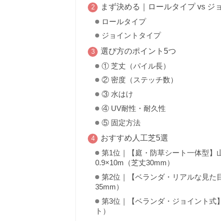
まず決める｜ロールタイプ vs 
ロールタイプ
ジョイントタイプ
選び方のポイント5つ
① 芝丈（パイル長）
② 密度（ステッチ数）
③ 水はけ
④ UV耐性・耐久性
⑤ 固定方法
おすすめ人工芝5選
第1位｜【庭・防草シート一体型】山
0.9×10m（芝丈30mm）
第2位｜【ベランダ・リアルな見た目】
35mm）
第3位｜【ベランダ・ジョイント式】人
ト）