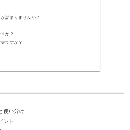
？
口が詰まりませんか？
？
ですか？
丈夫ですか？
と使い分け
イント