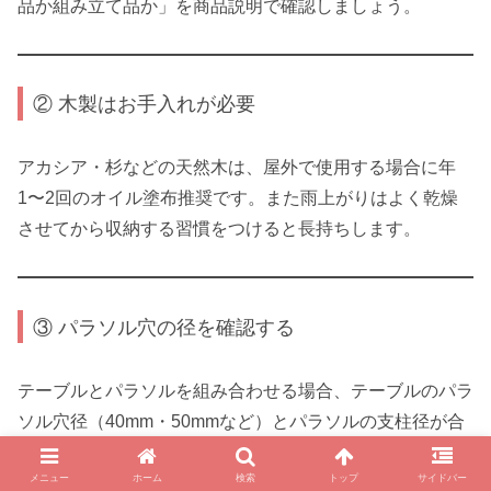
品か組み立て品か」を商品説明で確認しましょう。
② 木製はお手入れが必要
アカシア・杉などの天然木は、屋外で使用する場合に年
1〜2回のオイル塗布推奨です。また雨上がりはよく乾燥
させてから収納する習慣をつけると長持ちします。
③ パラソル穴の径を確認する
テーブルとパラソルを組み合わせる場合、テーブルのパラ
ソル穴径（40mm・50mmなど）とパラソルの支柱径が合
っているか確認してから購入してください。
メニュー
ホーム
検索
トップ
サイドバー