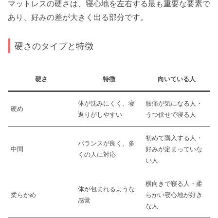
マットレスの硬さは、寝心地を左右する最も重要な要素で
あり、好みの差が大きく出る部分です。
硬さのタイプと特徴
硬さ
特徴
向いている人
体が沈みにくく、寝
腰痛が気になる人・
硬め
返りがしやすい
うつ伏せで寝る人
初めて購入する人・
バランスが良く、多
中間
好みが定まっていな
くの人に対応
い人
横向きで寝る人・柔
体が包まれるような
柔らかめ
らかい寝心地が好き
感覚
な人