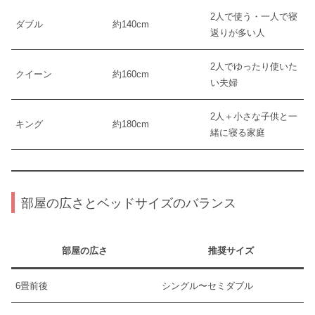
2人で使う・一人で寝
ダブル
約140cm
返りが多い人
2人でゆったり使いた
クイーン
約160cm
い夫婦
2人＋小さな子供と一
キング
約180cm
緒に寝る家庭
部屋の広さとベッドサイズのバランス
部屋の広さ
推奨サイズ
6畳前後
シングル〜セミダブル