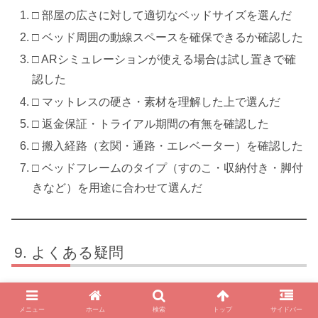
□ 部屋の広さに対して適切なベッドサイズを選んだ
□ ベッド周囲の動線スペースを確保できるか確認した
□ ARシミュレーションが使える場合は試し置きで確
認した
□ マットレスの硬さ・素材を理解した上で選んだ
□ 返金保証・トライアル期間の有無を確認した
□ 搬入経路（玄関・通路・エレベーター）を確認した
□ ベッドフレームのタイプ（すのこ・収納付き・脚付
きなど）を用途に合わせて選んだ
よくある疑問
Q. マットレスの寝心地は、何年くらいで劣化し
メニュー
ホーム
検索
トップ
サイドバー
ますか？