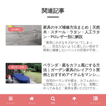
関連記事
家具のキズ補修方法まとめ｜天然
悩み解決
木・スチール・ラタン・人工ラタ
ン・PUレザー別に解説
「家具に小さなキズがついてしまっ
た…」目立たないように直したい自分で
簡単に補修したいペットの爪痕や子供の
落書きを何とかしたい補修できるキズ
と、できないキズの違いを知りたい家具
のキズは、できるだけ早く正しい方法で
ベランダ・庭をカフェ風にする方
対処することで、目立たなくでき...
選び方・知識
法｜ガーデン家具のレイアウト実
例とおすすめアイテムをマンショ
ンから一軒家まで解説
「自宅のベランダや庭を、カフェみたい
な空間にしたい」そう思っても、実際に
やってみると「家具を置いただけでカフ
ェ風にならない」「なんとなくまとまり
がない」という壁にぶつかることがあり
ます。実はカフェ風の空間は、家具選
家具のお手入れ・メンテナンス方
び・カラー統一・小物の使い...
メニュー
ホーム
検索
トップ
サイドバー
選び方・知識