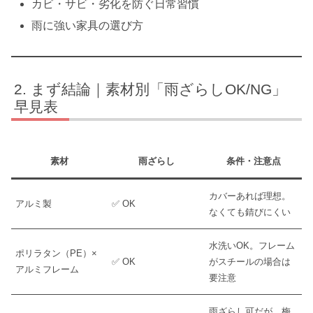
カビ・サビ・劣化を防ぐ日常習慣
雨に強い家具の選び方
まず結論｜素材別「雨ざらしOK/NG」
早見表
素材
雨ざらし
条件・注意点
カバーあれば理想。
アルミ製
✅ OK
なくても錆びにくい
水洗いOK。フレーム
ポリラタン（PE）×
✅ OK
がスチールの場合は
アルミフレーム
要注意
雨ざらし可だが、梅