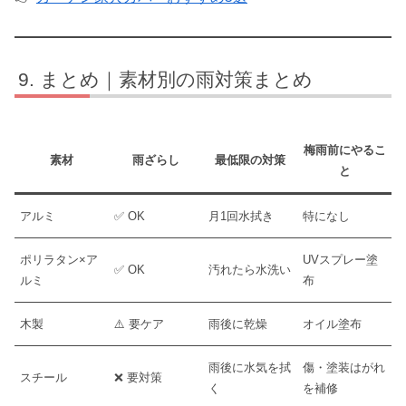
まとめ｜素材別の雨対策まとめ
梅雨前にやるこ
素材
雨ざらし
最低限の対策
と
アルミ
✅ OK
月1回水拭き
特になし
ポリラタン×ア
UVスプレー塗
✅ OK
汚れたら水洗い
ルミ
布
木製
⚠️ 要ケア
雨後に乾燥
オイル塗布
雨後に水気を拭
傷・塗装はがれ
スチール
❌ 要対策
く
を補修