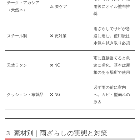
チーク・アカシア
⚠️ 要ケア
雨後にオイル塗布推
（天然木）
奨
雨ざらしでサビが急
スチール製
❌ 要対策
速に進む。使用後は
水気を拭き取り必須
雨に直接当てると急
天然ラタン
❌ NG
速に劣化。基本は屋
根のある場所で使用
必ず雨の前に室内
クッション・布製品
❌ NG
へ。カビ・型崩れの
原因
素材別｜雨ざらしの実態と対策