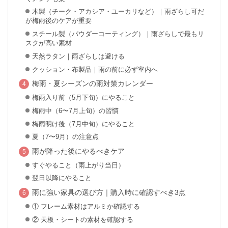
木製（チーク・アカシア・ユーカリなど）｜雨ざらし可だ
が梅雨後のケアが重要
スチール製（パウダーコーティング）｜雨ざらしで最もリ
スクが高い素材
天然ラタン｜雨ざらしは避ける
クッション・布製品｜雨の前に必ず室内へ
梅雨・夏シーズンの雨対策カレンダー
梅雨入り前（5月下旬）にやること
梅雨中（6〜7月上旬）の習慣
梅雨明け後（7月中旬）にやること
夏（7〜9月）の注意点
雨が降った後にやるべきケア
すぐやること（雨上がり当日）
翌日以降にやること
雨に強い家具の選び方｜購入時に確認すべき3点
① フレーム素材はアルミか確認する
② 天板・シートの素材を確認する