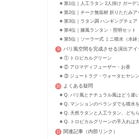
第1位｜人工ラタン 2人掛け ガー
第2位｜チーク無垢材 折りたたみ
第3位｜ラタン調 ハンギングチェア
第4位｜籐風ランタン・照明セット
第5位｜ソーラー式 ミニ噴水（水鉢
バリ風空間を完成させる演出アイ
① トロピカルグリーン
② アロマディフューザー・お香
③ ジュートラグ・ウォータヒヤシ
よくある疑問
Q. バリ風とナチュラル風はどう違
Q. マンションのベランダでも噴水
Q. 天然ラタンと人工ラタン、どち
Q. トロピカルグリーンの手入れは
関連記事（内部リンク）