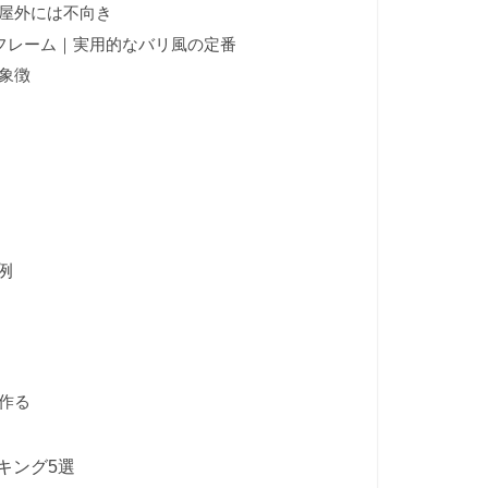
屋外には不向き
フレーム｜実用的なバリ風の定番
象徴
例
作る
キング5選